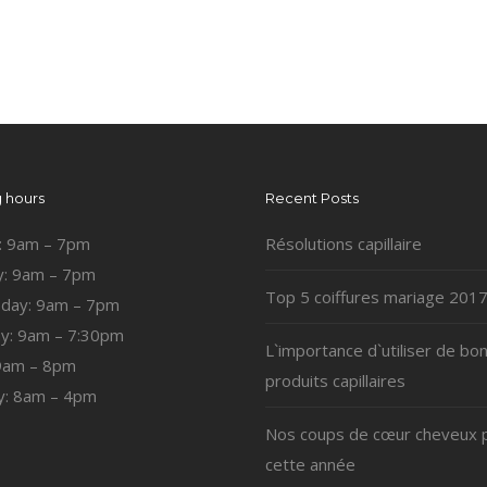
 hours
Recent Posts
: 9am – 7pm
Résolutions capillaire
: 9am – 7pm
Top 5 coiffures mariage 201
day: 9am – 7pm
y: 9am – 7:30pm
L`importance d`utiliser de bo
 9am – 8pm
produits capillaires
y: 8am – 4pm
Nos coups de cœur cheveux 
cette année