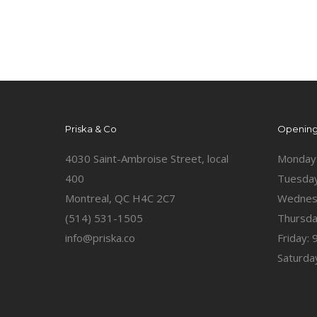
Priska & Co
Opening
4030 Saint-Ambroise Street, local
Monday
400
Tuesday
Montreal, QC H4C 2C7
Wednes
(514) 531-1505
Thursda
info@priska.co
Friday:
Saturda