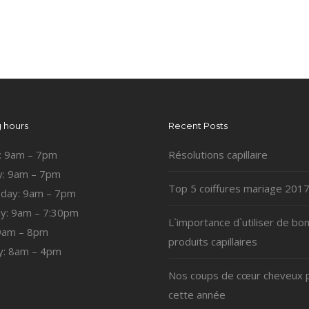
 hours
Recent Posts
: 9am – 7pm
Résolutions capillaire
: 9am – 7pm
Top 5 coiffures mariage 201
day: 9am – 7pm
y: 9am – 7:30pm
L`importance d`utiliser de bo
 9am – 8pm
produits capillaires
y: 8am – 4pm
Nos coups de cœur cheveux 
cette année