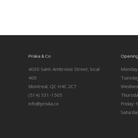
Priska & Co
Opening
4030 Saint-Ambroise Street, local
Monday
400
Tuesday
Montreal, QC H4C 2C7
Wednes
(514) 531-1505
Thursda
info@priska.co
Friday:
Saturda