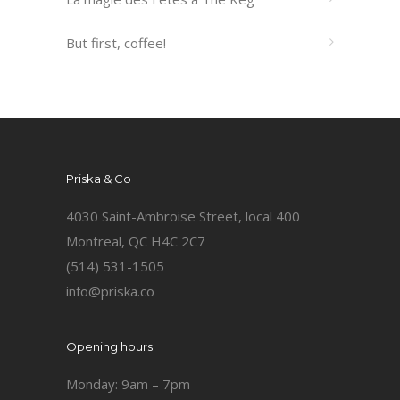
But first, coffee!
Priska & Co
4030 Saint-Ambroise Street, local 400
Montreal, QC H4C 2C7
(514) 531-1505
info@priska.co
Opening hours
Monday: 9am – 7pm