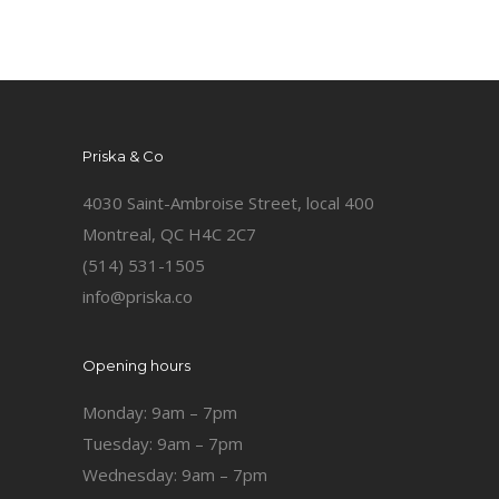
Priska & Co
4030 Saint-Ambroise Street, local 400
Montreal, QC H4C 2C7
(514) 531-1505
info@priska.co
Opening hours
Monday: 9am – 7pm
Tuesday: 9am – 7pm
Wednesday: 9am – 7pm