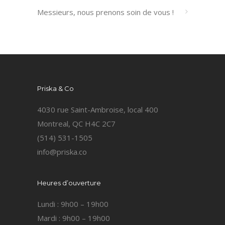
Messieurs, nous prenons soin de vous !
Priska & Co
4030 rue Saint-Ambroise, local 400
Montreal, QC H4C 2C7
(514) 531-1505
info@priska.co
Heures d’ouverture
Lundi : 9h00 – 19h00
Mardi : 9h00 – 19h00