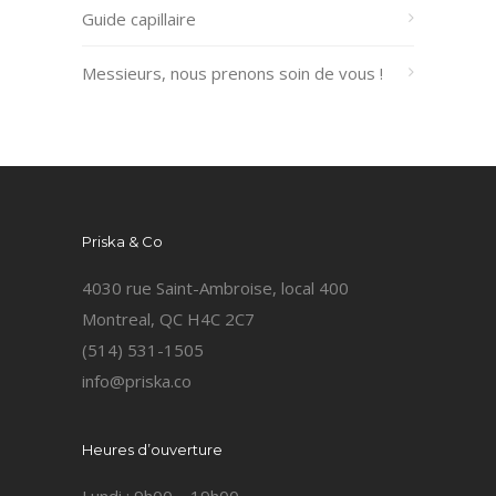
Guide capillaire
Messieurs, nous prenons soin de vous !
Priska & Co
4030 rue Saint-Ambroise, local 400
Montreal, QC H4C 2C7
(514) 531-1505
info@priska.co
Heures d’ouverture