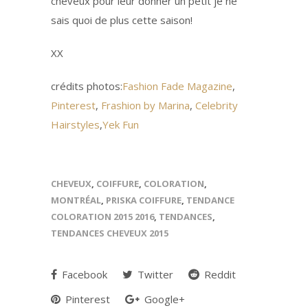
cheveux pour leur donner un petit je ne
sais quoi de plus cette saison!
XX
crédits photos:
Fashion Fade Magazine
,
Pinterest
,
Frashion by Marina
,
Celebrity
Hairstyles
,
Yek Fun
CHEVEUX
,
COIFFURE
,
COLORATION
,
MONTRÉAL
,
PRISKA COIFFURE
,
TENDANCE
COLORATION 2015 2016
,
TENDANCES
,
TENDANCES CHEVEUX 2015
Facebook
Twitter
Reddit
Pinterest
Google+