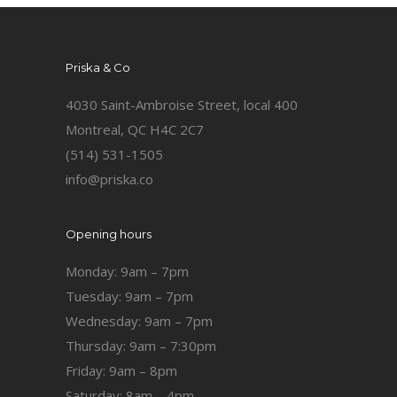
Priska & Co
4030 Saint-Ambroise Street, local 400
Montreal, QC H4C 2C7
(514) 531-1505
info@priska.co
Opening hours
Monday: 9am – 7pm
Tuesday: 9am – 7pm
Wednesday: 9am – 7pm
Thursday: 9am – 7:30pm
Friday: 9am – 8pm
Saturday: 8am – 4pm