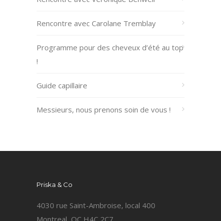
Rencontre avec Carolane Tremblay
Programme pour des cheveux d’été au top
!
Guide capillaire
Messieurs, nous prenons soin de vous !
Priska & Co
4030 rue Saint-Ambroise, local 400
Montreal, QC H4C 2C7