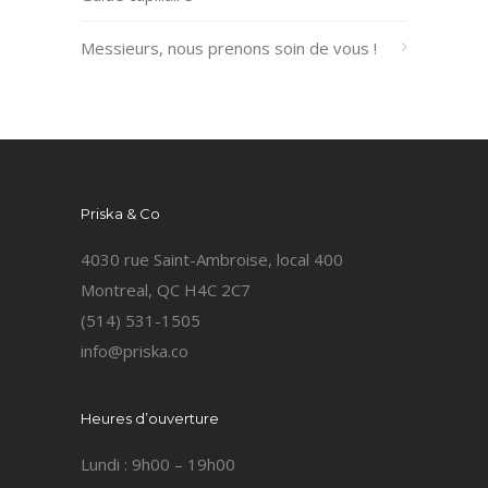
Messieurs, nous prenons soin de vous !
Priska & Co
4030 rue Saint-Ambroise, local 400
Montreal, QC H4C 2C7
(514) 531-1505
info@priska.co
Heures d’ouverture
Lundi : 9h00 – 19h00