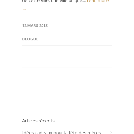
de cette ville, une ville unique....
read more
→
12 MARS 2013
BLOGUE
Articles récents
Idées cadeaux pour la fête des mères