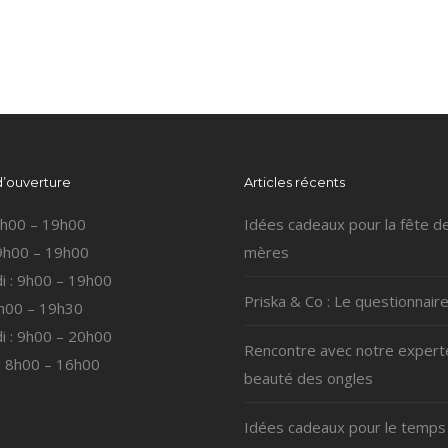
d’ouverture
Articles récents
 9h00 – 19h00
Idées cadeaux pour la fête d
 9h00 – 19h00
mères
i : 9h00 – 19h00
Priska & Co : Le questionnaire
9h00 – 19h30
i : 9h00 – 20h00
Rencontre avec notre expert
: 8h00 – 16h00
beauté des ongles
Idées cadeaux pour le temps