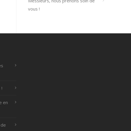
Messieurs, nous prenons soin de
vous !
es
 !
e en
 de