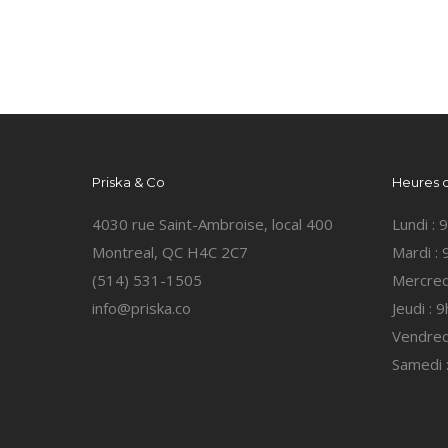
Priska & Co
Heures 
4030 rue Saint-Ambroise, local 400
Lundi :
Montreal, QC H4C 2C7
Mardi :
(514) 531-1505
Mercred
info@priska.co
Jeudi : 
Vendred
Samedi 