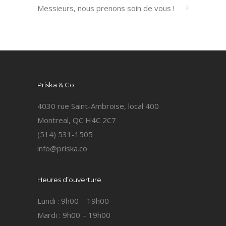
Messieurs, nous prenons soin de vous !
Priska & Co
4030 rue Saint-Ambroise, local 400
Montreal, QC H4C 2C7
(514) 531-1505
info@priska.co
Heures d’ouverture
Lundi : 9h00 – 19h00
Mardi : 9h00 – 19h00