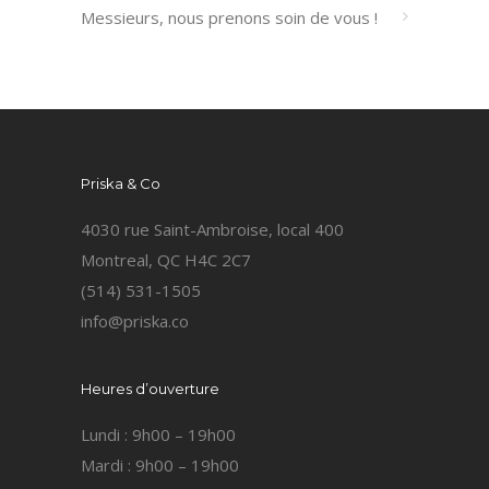
Messieurs, nous prenons soin de vous !
Priska & Co
4030 rue Saint-Ambroise, local 400
Montreal, QC H4C 2C7
(514) 531-1505
info@priska.co
Heures d’ouverture
Lundi : 9h00 – 19h00
Mardi : 9h00 – 19h00