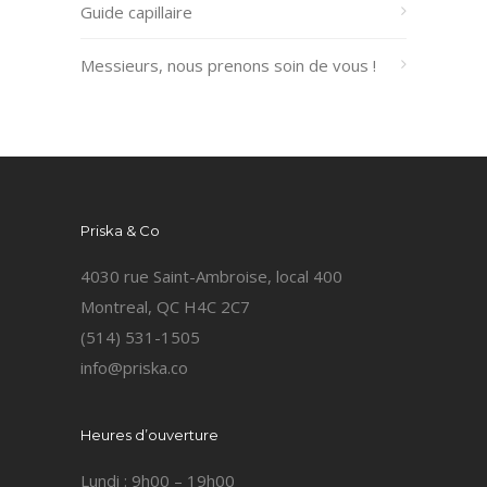
Guide capillaire
Messieurs, nous prenons soin de vous !
Priska & Co
4030 rue Saint-Ambroise, local 400
Montreal, QC H4C 2C7
(514) 531-1505
info@priska.co
Heures d’ouverture
Lundi : 9h00 – 19h00