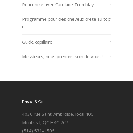
Rencontre avec Carolane Tremblay
Programme pour des cheveux d’été au top
!
Guide capillaire
Messieurs, nous prenons soin de vous !
Priska & Co
4030 rue Saint-Ambroise, local 400
Montreal, QC H4C 2C7
(514) 531-1505