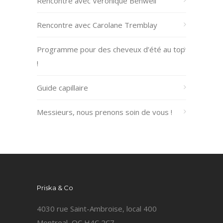
Rencontre avec Véronique Benwell
Rencontre avec Carolane Tremblay
Programme pour des cheveux d’été au top
!
Guide capillaire
Messieurs, nous prenons soin de vous !
Priska & Co
4030 rue Saint-Ambroise, local 400
Montreal, QC H4C 2C7